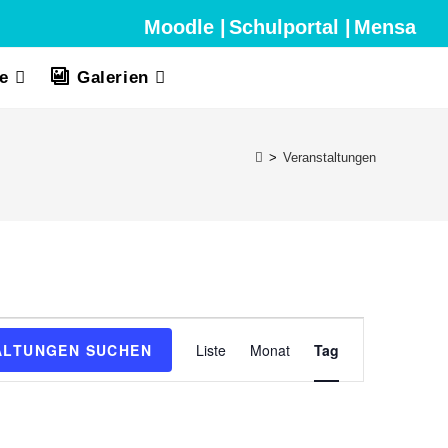
Moodle |
Schulportal |
Mensa
e
Galerien
>
Veranstaltungen
V
ALTUNGEN SUCHEN
Liste
Monat
Tag
e
r
a
n