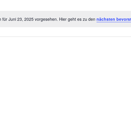
 für Juni 23, 2025 vorgesehen. Hier geht es zu den
nächsten bevors
H
i
n
w
e
i
s