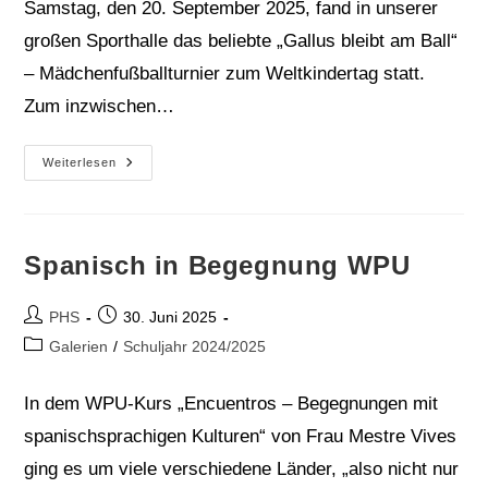
Samstag, den 20. September 2025, fand in unserer
großen Sporthalle das beliebte „Gallus bleibt am Ball“
– Mädchenfußballturnier zum Weltkindertag statt.
Zum inzwischen…
Erfolgreicher
Weiterlesen
3.
Platz
Beim
„Gallus
Bleibt
Am
Spanisch in Begegnung WPU
Ball“
–
Mädchenfußballturnier
Beitrags-
Beitrag
PHS
30. Juni 2025
Autor:
veröffentlicht:
Beitrags-
Galerien
/
Schuljahr 2024/2025
Kategorie:
In dem WPU-Kurs „Encuentros – Begegnungen mit
spanischsprachigen Kulturen“ von Frau Mestre Vives
ging es um viele verschiedene Länder, „also nicht nur