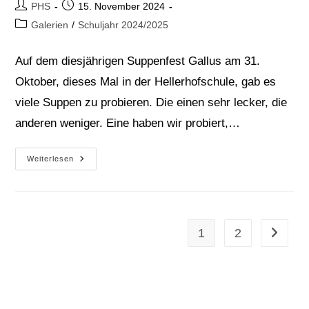
Beitrags-
Beitrag
PHS
15. November 2024
Autor:
veröffentlicht:
Beitrags-
Galerien
/
Schuljahr 2024/2025
Kategorie:
Auf dem diesjährigen Suppenfest Gallus am 31.
Oktober, dieses Mal in der Hellerhofschule, gab es
viele Suppen zu probieren. Die einen sehr lecker, die
anderen weniger. Eine haben wir probiert,…
Das
Weiterlesen
Suppenfest
Gallus
2024
1
2
Zur näch