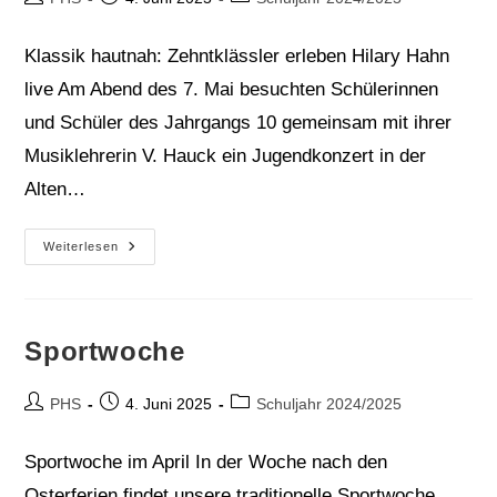
Autor:
veröffentlicht:
Kategorie:
Klassik hautnah: Zehntklässler erleben Hilary Hahn
live Am Abend des 7. Mai besuchten Schülerinnen
und Schüler des Jahrgangs 10 gemeinsam mit ihrer
Musiklehrerin V. Hauck ein Jugendkonzert in der
Alten…
Konzertbesuch
Weiterlesen
In
Der
Alten
Oper
Sportwoche
Beitrags-
Beitrag
Beitrags-
PHS
4. Juni 2025
Schuljahr 2024/2025
Autor:
veröffentlicht:
Kategorie:
Sportwoche im April In der Woche nach den
Osterferien findet unsere traditionelle Sportwoche