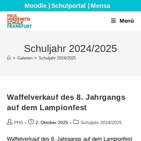
Zum
Moodle |
Schulportal |
Mensa
Inhalt
springen
Menü
Schuljahr 2024/2025
>
Galerien
>
Schuljahr 2024/2025
Waffelverkauf des 8. Jahrgangs
auf dem Lampionfest
Beitrags-
Beitrag
Beitrags-
PHS
2. Oktober 2025
Schuljahr 2024/2025
Autor:
veröffentlicht:
Kategorie:
Waffelverkauf des 8. Jahrgangs auf dem Lampionfest