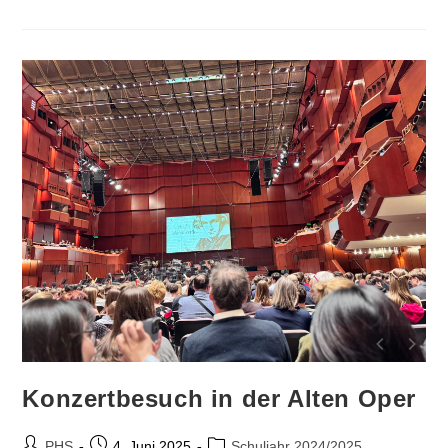
Hanau
–
Gedenkstätte
Konzertbesuch in der Alten Oper
Beitrags-
Beitrag
Beitrags-
PHS
4. Juni 2025
Schuljahr 2024/2025