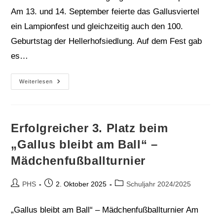
Am 13. und 14. September feierte das Gallusviertel
ein Lampionfest und gleichzeitig auch den 100.
Geburtstag der Hellerhofsiedlung. Auf dem Fest gab
es…
Waffelverkauf
Weiterlesen
Des
8.
Jahrgangs
Auf
Dem
Lampionfest
Erfolgreicher 3. Platz beim
„Gallus bleibt am Ball“ –
Mädchenfußballturnier
Beitrags-
Beitrag
Beitrags-
PHS
2. Oktober 2025
Schuljahr 2024/2025
Autor:
veröffentlicht:
Kategorie:
„Gallus bleibt am Ball“ – Mädchenfußballturnier Am