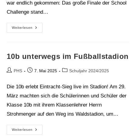
war endlich gekommen: Das große Finale der School
Challenge stand…
Nikolinas
Weiterlesen
Bericht
Zum
Finale
Der
JP-
Morgan
10b unterwegs im Fußballstadion
School
Challenge
Beitrags-
Beitrag
Beitrags-
PHS
7. Mai 2025
Schuljahr 2024/2025
Autor:
veröffentlicht:
Kategorie:
Die 10b erlebt Eintracht-Sieg live im Stadion! Am 29.
März machten sich die Schülerinnen und Schüler der
Klasse 10b mit ihrem Klassenlehrer Herrn
Strohmenger auf den Weg ins Waldstadion, um…
10b
Weiterlesen
Unterwegs