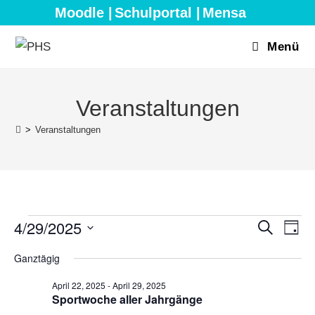
Zum
Moodle |
Schulportal |
Mensa
Inhalt
springen
Menü
Veranstaltungen
>
Veranstaltungen
Veranstaltungen
4/29/2025
V
V
S
T
für
u
e
e
a
D
April
c
Ganztägig
g
r
29,
h
r
a
2025
e
a
a
April 22, 2025
-
April 29, 2025
t
n
Sportwoche aller Jahrgänge
n
u
s