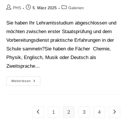
Beitrags-
Beitrag
Beitrags-
PHS
5. März 2025
Galerien
Autor:
veröffentlicht:
Kategorie:
Sie haben Ihr Lehramtsstudium abgeschlossen und
möchten zwischen erster Staatsprüfung und dem
Vorbereitungsdienst praktische Erfahrungen in der
Schule sammeln?Sie haben die Fächer Chemie,
Physik, Englisch, Musik oder Deutsch als
Zweitsprache…
Wir
Weiterlesen
Suchen
Sie!
Erste
Berufserfahrungen
Sammeln!
1
2
3
4
Zur vorherigen Seite
Zur näch