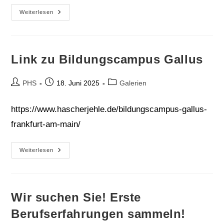
Spanisch
Weiterlesen
In
Begegnung
WPU
Link zu Bildungscampus Gallus
Beitrags-
Beitrag
Beitrags-
PHS
18. Juni 2025
Galerien
Autor:
veröffentlicht:
Kategorie:
https://www.hascherjehle.de/bildungscampus-gallus-
frankfurt-am-main/
Link
Weiterlesen
Zu
Bildungscampus
Gallus
Wir suchen Sie! Erste
Berufserfahrungen sammeln!