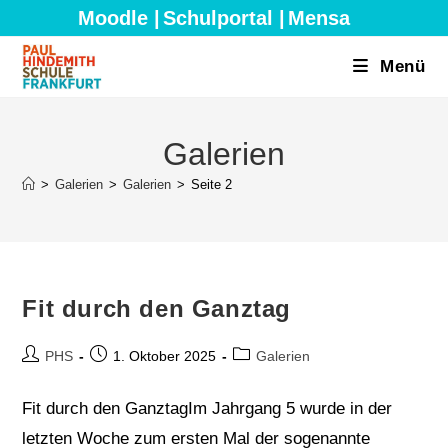
Zum
Moodle |
Schulportal |
Mensa
Inhalt
springen
Menü
Galerien
>
Galerien
>
Galerien
>
Seite 2
Fit durch den Ganztag
Beitrags-
Beitrag
Beitrags-
PHS
1. Oktober 2025
Galerien
Autor:
veröffentlicht:
Kategorie:
Fit durch den GanztagIm Jahrgang 5 wurde in der
letzten Woche zum ersten Mal der sogenannte