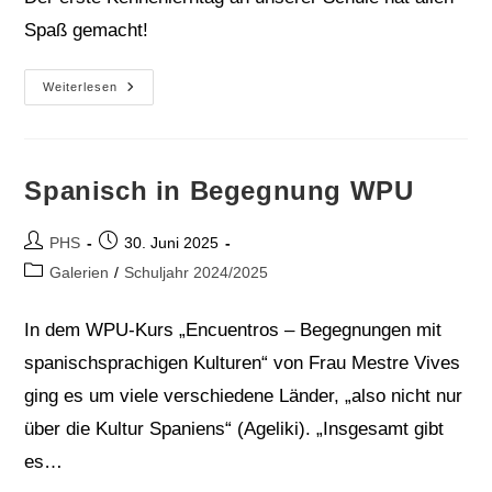
Spaß gemacht!
01.07.
Weiterlesen
Unser
Kennenlerntag
Spanisch in Begegnung WPU
Beitrags-
Beitrag
PHS
30. Juni 2025
Autor:
veröffentlicht:
Beitrags-
Galerien
/
Schuljahr 2024/2025
Kategorie:
In dem WPU-Kurs „Encuentros – Begegnungen mit
spanischsprachigen Kulturen“ von Frau Mestre Vives
ging es um viele verschiedene Länder, „also nicht nur
über die Kultur Spaniens“ (Ageliki). „Insgesamt gibt
es…