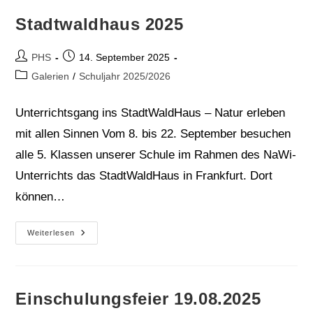
Stadtwaldhaus 2025
Beitrags-
Beitrag
PHS
14. September 2025
Autor:
veröffentlicht:
Beitrags-
Galerien
/
Schuljahr 2025/2026
Kategorie:
Unterrichtsgang ins StadtWaldHaus – Natur erleben
mit allen Sinnen Vom 8. bis 22. September besuchen
alle 5. Klassen unserer Schule im Rahmen des NaWi-
Unterrichts das StadtWaldHaus in Frankfurt. Dort
können…
Stadtwaldhaus
Weiterlesen
2025
Einschulungsfeier 19.08.2025