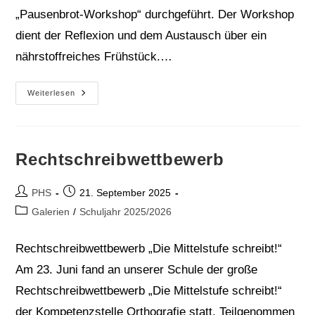
„Pausenbrot-Workshop“ durchgeführt. Der Workshop
dient der Reflexion und dem Austausch über ein
nährstoffreiches Frühstück.…
Fit
Weiterlesen
Durch
Den
Ganztag
Rechtschreibwettbewerb
Beitrags-
Beitrag
PHS
21. September 2025
Autor:
veröffentlicht:
Beitrags-
Galerien
/
Schuljahr 2025/2026
Kategorie:
Rechtschreibwettbewerb „Die Mittelstufe schreibt!“
Am 23. Juni fand an unserer Schule der große
Rechtschreibwettbewerb „Die Mittelstufe schreibt!“
der Kompetenzstelle Orthografie statt. Teilgenommen