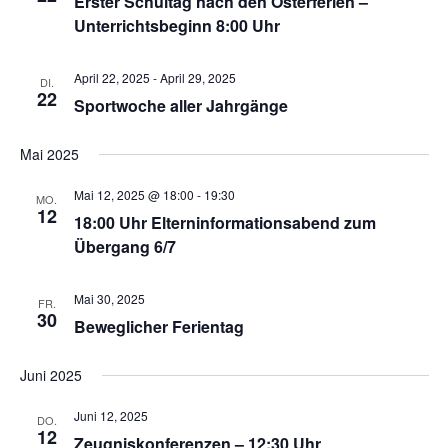
Erster Schultag nach den Osterferien –
n
Unterrichtsbeginn 8:00 Uhr
a
d
v
A
i
April 22, 2025
-
April 29, 2025
DI.
22
n
g
Sportwoche aller Jahrgänge
a
s
t
i
Mai 2025
i
c
Mai 12, 2025 @ 18:00
-
19:30
o
MO.
h
12
18:00 Uhr Elterninformationsabend zum
n
t
Übergang 6/7
e
n
Mai 30, 2025
FR.
30
,
Beweglicher Ferientag
N
Juni 2025
a
v
Juni 12, 2025
DO.
i
12
Zeugniskonferenzen – 12:30 Uhr