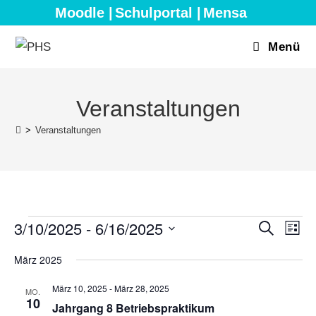
Zum
Moodle |
Schulportal |
Mensa
Inhalt
springen
Menü
Veranstaltungen
>
Veranstaltungen
Veranstaltungen
3/10/2025
 - 
6/16/2025
V
V
S
L
u
e
e
i
D
c
März 2025
s
r
h
r
a
t
e
a
e
a
März 10, 2025
-
März 28, 2025
t
MO.
n
10
n
Jahrgang 8 Betriebspraktikum
u
s