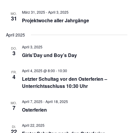
s
t
m
t
März 31, 2025
-
April 3, 2025
MO.
a
w
31
Projektwoche aller Jahrgänge
a
l
ä
l
t
h
April 2025
u
t
l
n
u
April 3, 2025
DO.
g
e
3
n
Girls’Day und Boy’s Day
A
n
g
n
.
e
April 4, 2025 @ 8:00
-
10:30
FR.
s
4
Letzter Schultag vor den Osterferien –
n
i
Unterrichtsschluss 10:30 Uhr
S
c
u
h
April 7, 2025
-
April 18, 2025
t
MO.
c
7
Osterferien
e
h
n
e
-
April 22, 2025
DI.
u
22
N