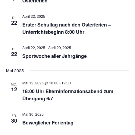
Osterferien
n
a
d
v
April 22, 2025
DI.
A
22
i
Erster Schultag nach den Osterferien –
n
g
Unterrichtsbeginn 8:00 Uhr
a
s
t
i
April 22, 2025
-
April 29, 2025
DI.
i
22
c
Sportwoche aller Jahrgänge
o
h
n
Mai 2025
t
e
Mai 12, 2025 @ 18:00
-
19:30
MO.
12
n
18:00 Uhr Elterninformationsabend zum
,
Übergang 6/7
N
a
Mai 30, 2025
FR.
30
Beweglicher Ferientag
v
i