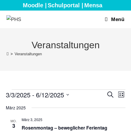
Zum
Moodle |
Schulportal |
Mensa
Inhalt
springen
Menü
Veranstaltungen
>
Veranstaltungen
Veranstaltungen
3/3/2025
 - 
6/12/2025
V
V
S
L
u
e
e
i
D
c
März 2025
s
r
h
r
a
t
e
a
e
a
März 3, 2025
t
MO.
n
3
n
Rosenmontag – beweglicher Ferientag
u
s